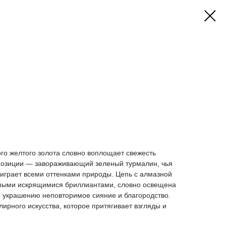
И
ого желтого золота словно воплощает свежесть
мпозиции — завораживающий зеленый турмалин, чья
играет всеми оттенками природы. Цепь с алмазной
тными искрящимися бриллиантами, словно освещена
 украшению неповторимое сияние и благородство.
рного искусства, которое притягивает взгляды и