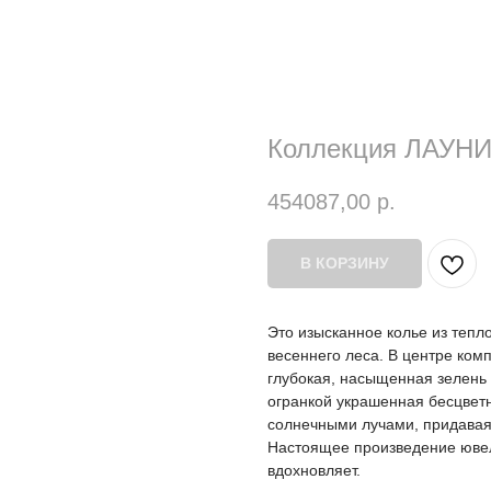
Коллекция ЛАУН
454087,00
р.
В КОРЗИНУ
Это изысканное колье из тепл
весеннего леса. В центре ко
глубокая, насыщенная зелень 
огранкой украшенная бесцве
солнечными лучами, придавая
Настоящее произведение ювели
вдохновляет.