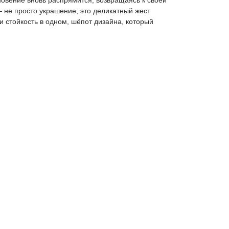
новение вновь распрямится, возвращаясь к своей
 не просто украшение, это деликатный жест
 и стойкость в одном, шёпот дизайна, который